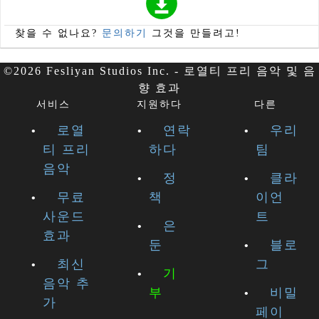
찾을 수 없나요?
문의하기
그것을 만들려고!
©2026 Fesliyan Studios Inc. - 로열티 프리 음악 및 음
향 효과
서비스
지원하다
다른
로열
연락
우리
티 프리
하다
팀
음악
정
클라
무료
책
이언
사운드
트
은
효과
둔
블로
최신
그
기
음악 추
부
비밀
가
페이