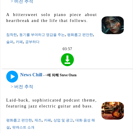
> 버전 추적
A bittersweet solo piano piece about
heartbreak and the life that follows.
,
,
,
침착한
동기를 부여하고 영감을 주는
평화롭고 편안한
,
,
슬퍼
카페
공부하다
03:57
News Chill
- ~에 의해 Steve Oxen
> 버전 추적
Laid-back, sophisticated podcast theme,
featuring jazz electric guitar and bass.
,
,
,
,
평화롭고 편안한
재즈
카페
상업 및 광고
대화 음성 해
,
설
팟캐스트 소개