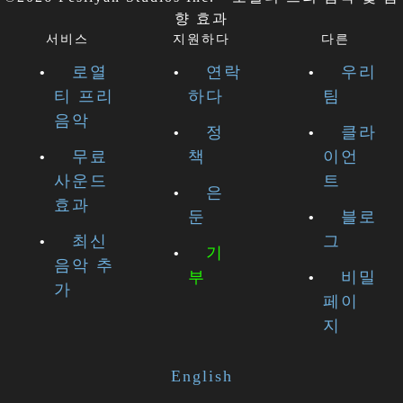
향 효과
서비스
지원하다
다른
로열
연락
우리
티 프리
하다
팀
음악
정
클라
무료
책
이언
사운드
트
은
효과
둔
블로
최신
그
기
음악 추
부
비밀
가
페이
지
English