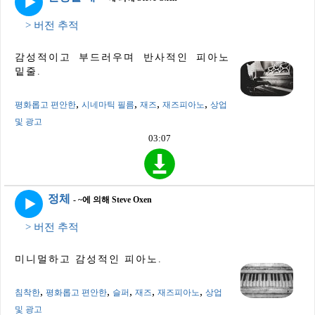
> 버전 추적
감성적이고 부드러우며 반사적인 피아노
밑줄.
,
,
,
,
평화롭고 편안한
시네마틱 필름
재즈
재즈피아노
상업
및 광고
03:07
정체
- ~에 의해 Steve Oxen
> 버전 추적
미니멀하고 감성적인 피아노.
,
,
,
,
,
침착한
평화롭고 편안한
슬퍼
재즈
재즈피아노
상업
및 광고