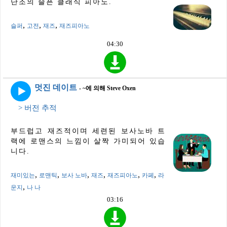
단조의 슬픈 클래식 피아노.
,
,
,
슬퍼
고전
재즈
재즈피아노
04:30
멋진 데이트
- ~에 의해 Steve Oxen
> 버전 추적
부드럽고 재즈적이며 세련된 보사노바 트
랙에 로맨스의 느낌이 살짝 가미되어 있습
니다.
,
,
,
,
,
,
재미있는
로맨틱
보사 노바
재즈
재즈피아노
카페
라
,
운지
나 나
03:16