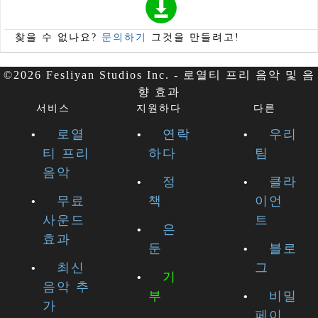
찾을 수 없나요?
문의하기
그것을 만들려고!
©2026 Fesliyan Studios Inc. - 로열티 프리 음악 및 음
향 효과
서비스
지원하다
다른
로열
연락
우리
티 프리
하다
팀
음악
정
클라
무료
책
이언
사운드
트
은
효과
둔
블로
최신
그
기
음악 추
부
비밀
가
페이