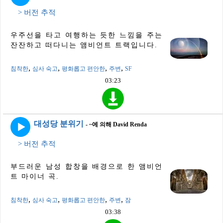
> 버전 추적
우주선을 타고 여행하는 듯한 느낌을 주는
잔잔하고 떠다니는 앰비언트 트랙입니다.
,
,
,
,
침착한
심사 숙고
평화롭고 편안한
주변
SF
03:23
대성당 분위기
- ~에 의해 David Renda
> 버전 추적
부드러운 남성 합창을 배경으로 한 앰비언
트 마이너 곡.
,
,
,
,
침착한
심사 숙고
평화롭고 편안한
주변
잠
03:38