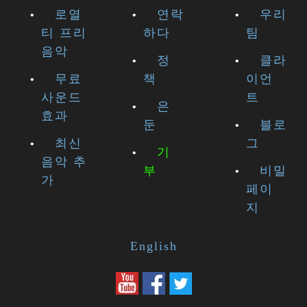
로열
연락
우리
티 프리
하다
팀
음악
정
클라
무료
책
이언
사운드
트
은
효과
둔
블로
최신
그
기
음악 추
부
비밀
가
페이
지
English