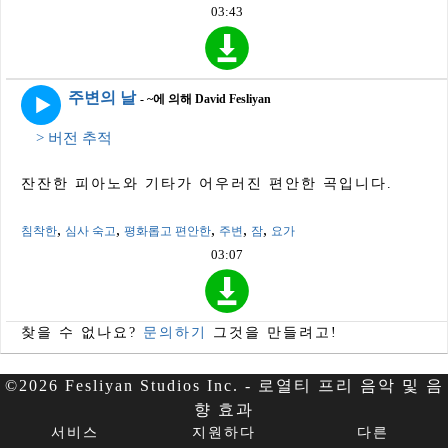
03:43
주변의 날
- ~에 의해 David Fesliyan
> 버전 추적
잔잔한 피아노와 기타가 어우러진 편안한 곡입니다.
,
,
,
,
,
침착한
심사 숙고
평화롭고 편안한
주변
잠
요가
03:07
찾을 수 없나요?
문의하기
그것을 만들려고!
©2026 Fesliyan Studios Inc. - 로열티 프리 음악 및 음
향 효과
서비스
지원하다
다른