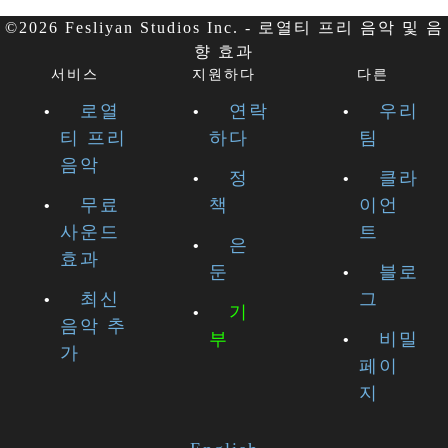
©2026 Fesliyan Studios Inc. - 로열티 프리 음악 및 음
향 효과
서비스
지원하다
다른
로열
연락
우리
티 프리
하다
팀
음악
정
클라
무료
책
이언
사운드
트
은
효과
둔
블로
최신
그
기
음악 추
부
비밀
가
페이
지