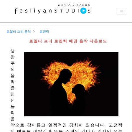
로열티 프리 음악
로맨틱
로열티 프리 로맨틱 배경 음악 다운로드
낭
만
주
의
음
악
은
연
인
들
의
음
악으로 감미롭고 열정적인 경향이 있습니다. 고전적
인 예로는 이탈리아 또는 스페인 기타가 있지만 오늘