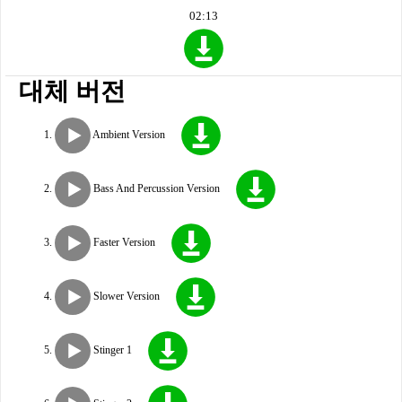
02:13
대체 버전
Ambient Version
Bass And Percussion Version
Faster Version
Slower Version
Stinger 1