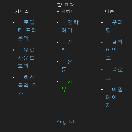
향 효과
서비스
지원하다
다른
로열
연락
우리
티 프리
하다
팀
음악
정
클라
무료
책
이언
사운드
트
은
효과
둔
블로
최신
그
기
음악 추
부
비밀
가
페이
지
English