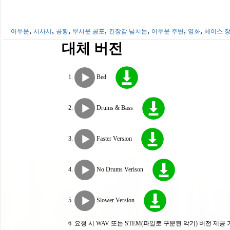
,
,
,
,
,
,
,
어두운
서사시
공황
무서운 공포
긴장감 넘치는
어두운 주변
영화
체이스 
대체 버전
Bed
Drums & Bass
Faster Version
No Drums Verison
Slower Version
요청 시 WAV 또는 STEM(파일로 구분된 악기) 버전 제공