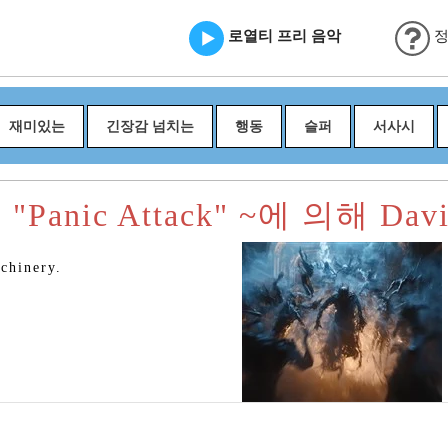
로열티 프리 음악
정
재미있는
긴장감 넘치는
행동
슬퍼
서사시
anic Attack" ~에 의해 Davi
achinery.