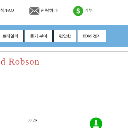
책/FAQ
연락하다
기부
트레일러
동기 부여
편안한
EDM 전자
d Robson
03:26