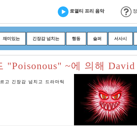
로열티 프리 음악
정
재미있는
긴장감 넘치는
행동
슬퍼
서사시
Poisonous" ~에 의해 David F
빠르고 긴장감 넘치고 드라마틱