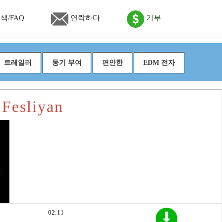
책/FAQ
연락하다
기부
트레일러
동기 부여
편안한
EDM 전자
esliyan
02:11