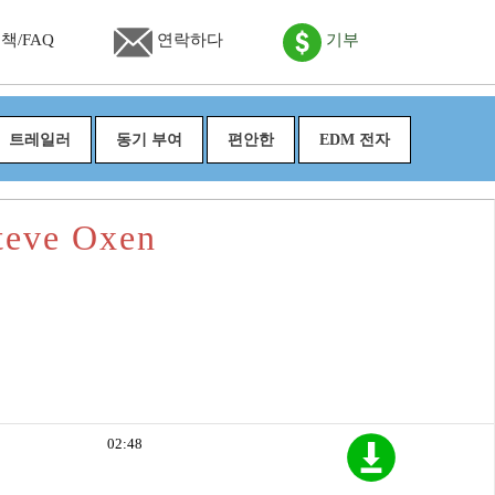
책/FAQ
연락하다
기부
트레일러
동기 부여
편안한
EDM 전자
eve Oxen
02:48