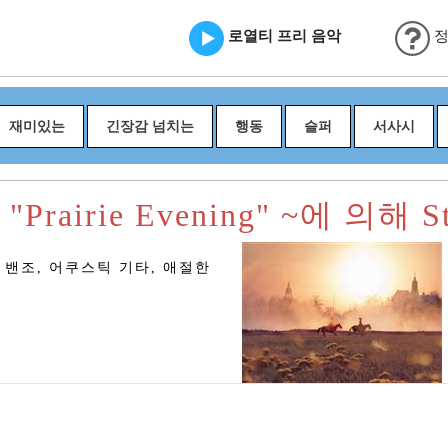
로열티 프리 음악
정
재미있는
긴장감 넘치는
행동
슬퍼
서사시
rairie Evening" ~에 의해 St
밴조, 어쿠스틱 기타, 애절한