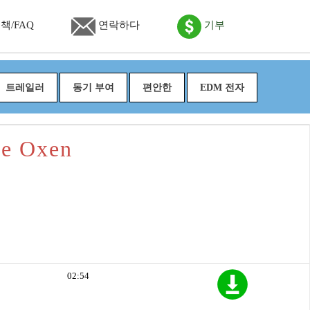
책/FAQ
연락하다
기부
트레일러
동기 부여
편안한
EDM 전자
e Oxen
02:54