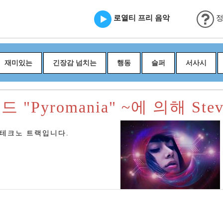
로열티 프리 음악
정
재미있는
긴장감 넘치는
행동
슬퍼
서사시
"Pyromania" ~에 의해 Stev
/테크노 트랙입니다.