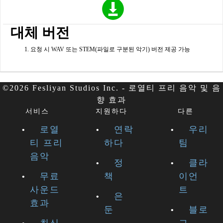
대체 버전
요청 시 WAV 또는 STEM(파일로 구분된 악기) 버전 제공 가능
©2026 Fesliyan Studios Inc. - 로열티 프리 음악 및 음
향 효과
서비스
지원하다
다른
로열
연락
우리
티 프리
하다
팀
음악
정
클라
무료
책
이언
사운드
트
은
효과
둔
블로