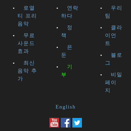
로열
연락
우리
티 프리
하다
팀
음악
정
클라
무료
책
이언
사운드
트
은
효과
둔
블로
최신
그
기
음악 추
부
비밀
가
페이
지
English