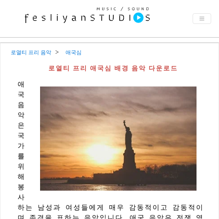
로열티 프리 음악
애국심
로열티 프리 애국심 배경 음악 다운로드
애
국
음
악
은
국
가
를
위
해
봉
사
하는 남성과 여성들에게 매우 감동적이고 감동적이
며 존경을 표하는 음악입니다. 애국 음악은 전쟁 영