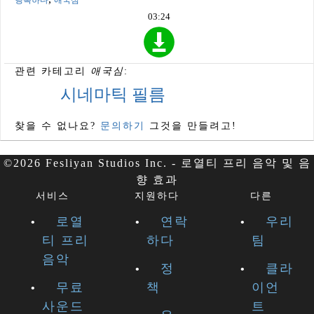
03:24
관련 카테고리
애국심
:
시네마틱 필름
찾을 수 없나요?
문의하기
그것을 만들려고!
©2026 Fesliyan Studios Inc. - 로열티 프리 음악 및 음
향 효과
서비스
지원하다
다른
로열
연락
우리
티 프리
하다
팀
음악
정
클라
무료
책
이언
사운드
트