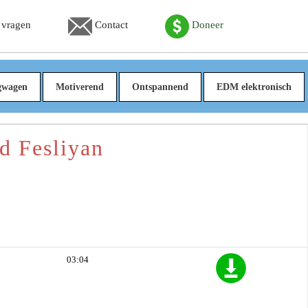
 vragen
Contact
Doneer
gwagen
Motiverend
Ontspannend
EDM elektronisch
d Fesliyan
03:04