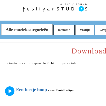
Alle muziekcategorieën
Reclame
Vrolijk
Gra
Downloade
Trieste maar hoopvolle 8 bit popmuziek.
Een beetje hoop
- door David Fesliyan