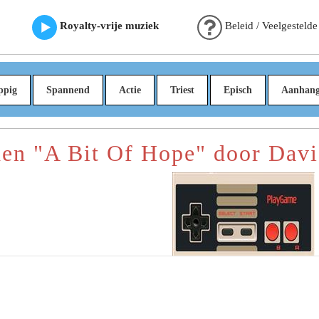
Royalty-vrije muziek
Beleid / Veelgestelde
ppig
Spannend
Actie
Triest
Episch
Aanhan
n "A Bit Of Hope" door Davi