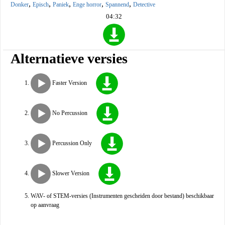
,
,
,
,
,
Donker
Episch
Paniek
Enge horror
Spannend
Detective
04:32
Alternatieve versies
Faster Version
No Percussion
Percussion Only
Slower Version
WAV- of STEM-versies (Instrumenten gescheiden door bestand) beschikbaar
op aanvraag