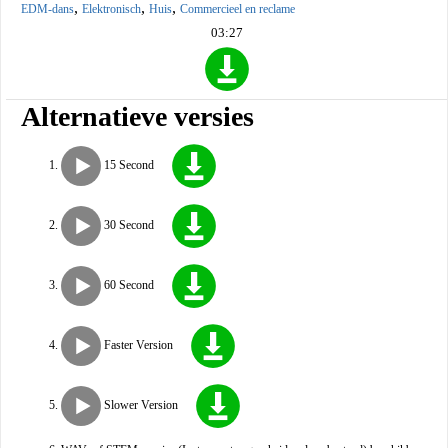
,
,
,
EDM-dans
Elektronisch
Huis
Commercieel en reclame
03:27
Alternatieve versies
15 Second
30 Second
60 Second
Faster Version
Slower Version