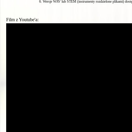
Wersje WAV lub STEM (instrumenty rozdzielone plikami) dostę
Film z Youtube'a: