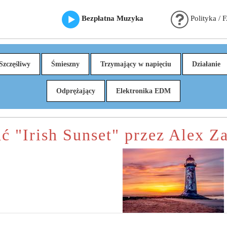
Bezpłatna Muzyka
Polityka / 
Szczęśliwy
Śmieszny
Trzymający w napięciu
Działanie
Odprężający
Elektronika EDM
ć "Irish Sunset" przez Alex Z