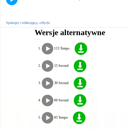
,
Spokojny i relaksujący
celtycki
Wersje alternatywne
115 Tempo
15 Second
30 Second
60 Second
85 Tempo