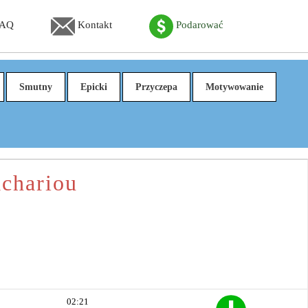
FAQ
Kontakt
Podarować
Smutny
Epicki
Przyczepa
Motywowanie
achariou
02:21