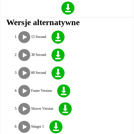
Wersje alternatywne
15 Second
30 Second
60 Second
Faster Version
Slower Version
Stinger 1