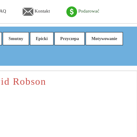
FAQ
Kontakt
Podarować
Smutny
Epicki
Przyczepa
Motywowanie
vid Robson