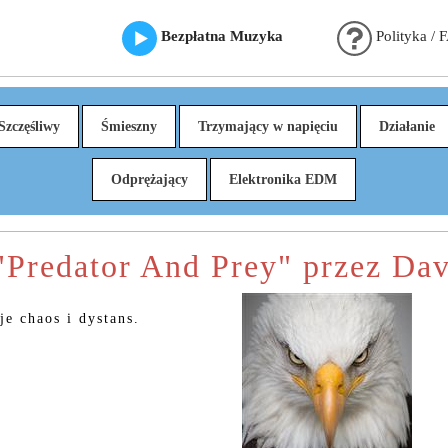
Bezpłatna Muzyka
Polityka / 
Szczęśliwy
Śmieszny
Trzymający w napięciu
Działanie
Odprężający
Elektronika EDM
"Predator And Prey" przez Da
e chaos i dystans.