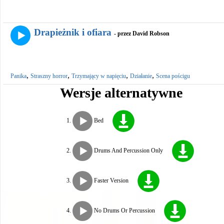
Drapieżnik i ofiara
- przez David Robson
,
,
,
,
Panika
Straszny horror
Trzymający w napięciu
Działanie
Scena pościgu
Wersje alternatywne
Bed
Drums And Percussion Only
Faster Version
No Drums Or Percussion