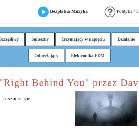
Bezpłatna Muzyka
Polityka / 
Szczęśliwy
Śmieszny
Trzymający w napięciu
Działanie
Odprężający
Elektronika EDM
 "Right Behind You" przez Da
mś koszmarnym.