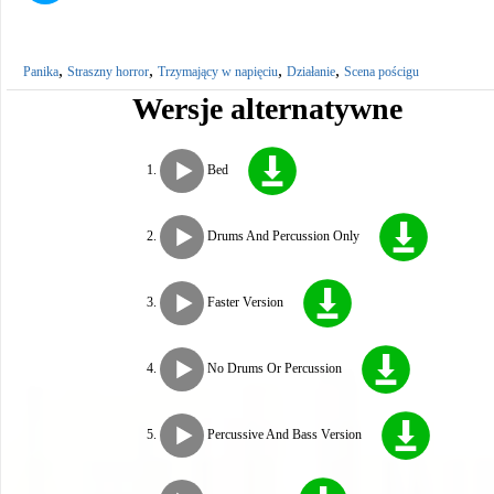
,
,
,
,
Panika
Straszny horror
Trzymający w napięciu
Działanie
Scena pościgu
Wersje alternatywne
Bed
Drums And Percussion Only
Faster Version
No Drums Or Percussion
Percussive And Bass Version