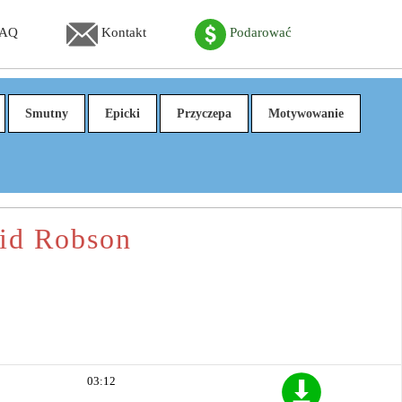
FAQ
Kontakt
Podarować
Smutny
Epicki
Przyczepa
Motywowanie
vid Robson
03:12