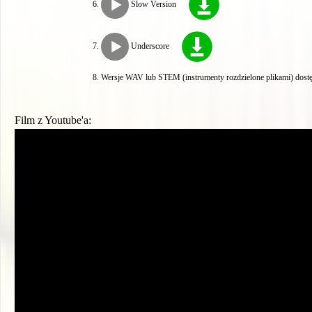
Slow Version
Underscore
Wersje WAV lub STEM (instrumenty rozdzielone plikami) dostę
Film z Youtube'a: