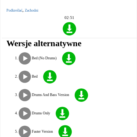
,
Podkreślać
Zachodni
02:51
Wersje alternatywne
Bed (No Drums)
Bed
Drums And Bass Version
Drums Only
Faster Version