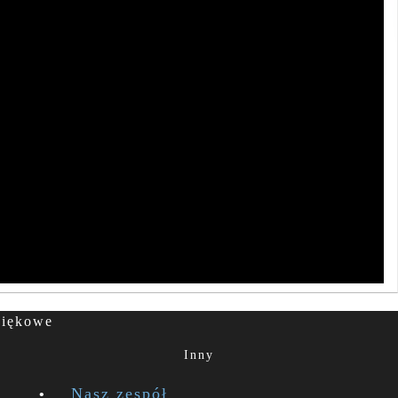
więkowe
Inny
Nasz zespół