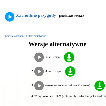
Zachodnie przygody
- przez David Fesliyan
,
,
Epicki
Zachodni
Gitara akustyczna
Wersje alternatywne
Faster Tempo
Slower Tempo
Western Adventures (Without Orchestra)
Wersje WAV lub STEM (instrumenty rozdzielone plikami) dostę