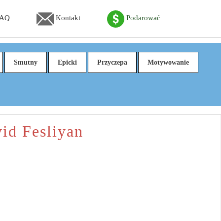
FAQ
Kontakt
Podarować
Smutny
Epicki
Przyczepa
Motywowanie
id Fesliyan