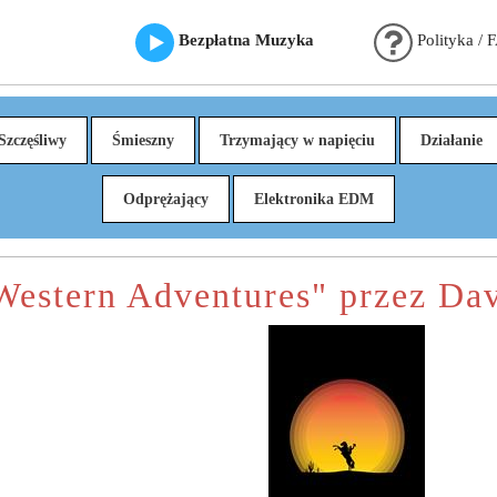
Bezpłatna Muzyka
Polityka / 
Szczęśliwy
Śmieszny
Trzymający w napięciu
Działanie
Odprężający
Elektronika EDM
Western Adventures" przez Dav