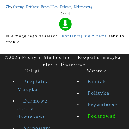
,
,
,
,
,
Zły
Ciemny
Działanie
Bęben I Bas
Dubstep
Elektroniczny
04:14
Nie mogę tego znaleźć?
Skontaktuj się z nami
żeby to
zrobić!
©2026 Fesliyan Studios Inc. - Bezpłatna muzyka i
efekty dźwiękowe
Usługi
Wsparcie
Bezpłatna
Kontakt
Muzyka
Polityka
Darmowe
Prywatność
efekty
Podarować
dźwiękowe
Najnowsze