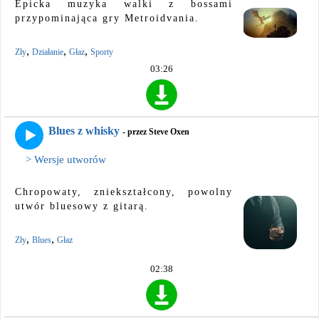
Epicka muzyka walki z bossami
przypominająca gry Metroidvania.
,
,
,
Zły
Działanie
Głaz
Sporty
03:26
Blues z whisky
- przez Steve Oxen
> Wersje utworów
Chropowaty, zniekształcony, powolny
utwór bluesowy z gitarą.
,
,
Zły
Blues
Głaz
02:38