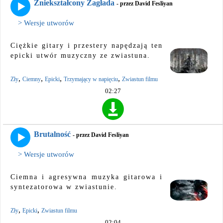
Zniekształcony Zagłada
- przez David Fesliyan
> Wersje utworów
Ciężkie gitary i przestery napędzają ten
epicki utwór muzyczny ze zwiastuna.
,
,
,
,
Zły
Ciemny
Epicki
Trzymający w napięciu
Zwiastun filmu
02:27
Brutalność
- przez David Fesliyan
> Wersje utworów
Ciemna i agresywna muzyka gitarowa i
syntezatorowa w zwiastunie.
,
,
Zły
Epicki
Zwiastun filmu
02:04