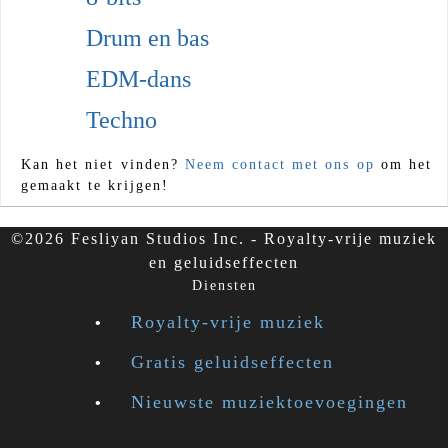
Drum en bas
EDM-dans
Techno
Kan het niet vinden?
Neem contact met ons op
om het
gemaakt te krijgen!
©2026 Fesliyan Studios Inc. - Royalty-vrije muziek
en geluidseffecten
Diensten
Royalty-vrije muziek
Gratis geluidseffecten
Nieuwste muziektoevoegingen