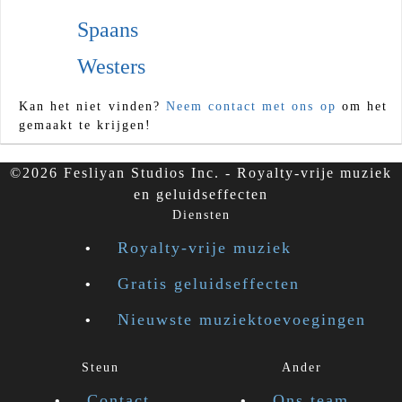
Spaans
Westers
Kan het niet vinden?
Neem contact met ons op
om het
gemaakt te krijgen!
©2026 Fesliyan Studios Inc. - Royalty-vrije muziek
en geluidseffecten
Diensten
Royalty-vrije muziek
Gratis geluidseffecten
Nieuwste muziektoevoegingen
Steun
Ander
Contact
Ons team