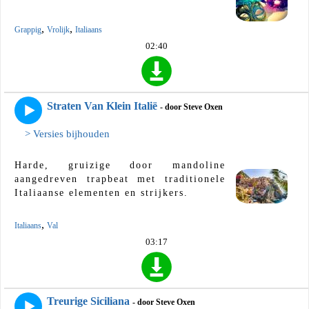
,
,
Grappig
Vrolijk
Italiaans
02:40
Straten Van Klein Italië
- door Steve Oxen
> Versies bijhouden
Harde, gruizige door mandoline
aangedreven trapbeat met traditionele
Italiaanse elementen en strijkers.
,
Italiaans
Val
03:17
Treurige Siciliana
- door Steve Oxen