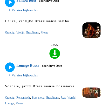
Samba-feest
- door Steve Oxen
> Versies bijhouden
Leuke, vrolijke Braziliaanse samba.
,
,
,
Grappig
Vrolijk
Braziliaans
Meme
02:27
Lounge Bossa
- door Steve Oxen
> Versies bijhouden
Soepele, jazzy Braziliaanse bossanova.
,
,
,
,
,
,
Grappig
Romantisch
Bossanova
Braziliaans
Jazz
Wereld
,
Lounge
Meme