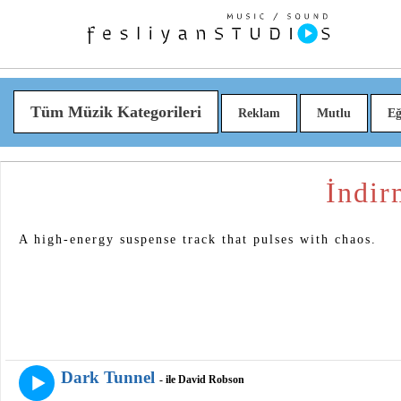
Tüm Müzik Kategorileri
Reklam
Mutlu
Eğ
İndir
A high-energy suspense track that pulses with chaos.
Dark Tunnel
- ile David Robson