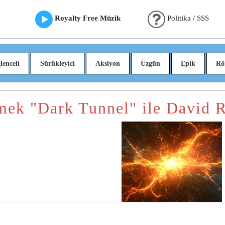
Royalty Free Müzik
Politika / SSS
lenceli
Sürükleyici
Aksiyon
Üzgün
Epik
Rö
mek "Dark Tunnel" ile David 