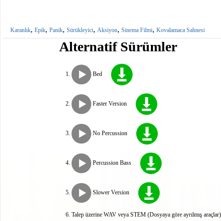
,
,
,
,
,
,
Karanlık
Epik
Panik
Sürükleyici
Aksiyon
Sinema Filmi
Kovalamaca Sahnesi
Alternatif Sürümler
Bed
Faster Version
No Percussion
Percussion Bass
Slower Version
Talep üzerine WAV veya STEM (Dosyaya göre ayrılmış araçlar) 