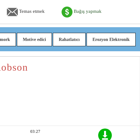
Temas etmek
Bağış yapmak
mork
Motive edici
Rahatlatıcı
Erozyon Elektronik
Robson
03:27