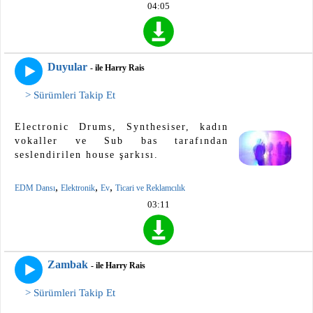
04:05
Duyular
- ile Harry Rais
> Sürümleri Takip Et
Electronic Drums, Synthesiser, kadın
vokaller ve Sub bas tarafından
seslendirilen house şarkısı.
,
,
,
EDM Dansı
Elektronik
Ev
Ticari ve Reklamcılık
03:11
Zambak
- ile Harry Rais
> Sürümleri Takip Et