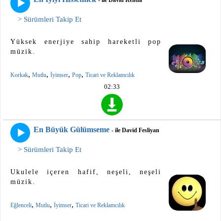
- ile David Renda
> Sürümleri Takip Et
Yüksek enerjiye sahip hareketli pop
müzik.
,
,
,
,
Korkak
Mutlu
İyimser
Pop
Ticari ve Reklamcılık
02:33
En Büyük Gülümseme
- ile David Fesliyan
> Sürümleri Takip Et
Ukulele içeren hafif, neşeli, neşeli
müzik.
,
,
,
Eğlenceli
Mutlu
İyimser
Ticari ve Reklamcılık