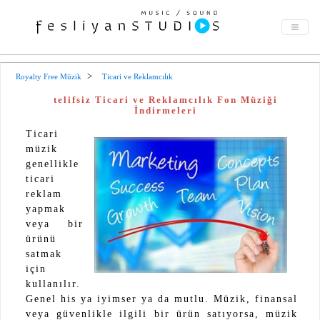
Royalty Free Müzik
Ticari ve Reklamcılık
telifsiz Ticari ve Reklamcılık Fon Müziği
İndirmeleri
Ticari
müzik
genellikle
ticari
reklam
yapmak
veya bir
ürünü
satmak
için
kullanılır.
Genel his ya iyimser ya da mutlu. Müzik, finansal
veya güvenlikle ilgili bir ürün satıyorsa, müzik