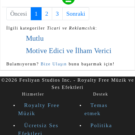
Öncesi
1
(current)
2
3
Sonraki
İlgili kategoriler
Ticari ve Reklamcılık
:
Mutlu
Motive Edici ve İlham Verici
Bulamıyorum?
Bize Ulaşın
bunu başarmak için!
©2026 Fesliyan Studios Inc. - Royalty Free Müzik ve
Ses Efektleri
Hizmetler
Destek
Royalty Free
Temas
Müzik
etmek
Ücretsiz Ses
Politika
Efektleri