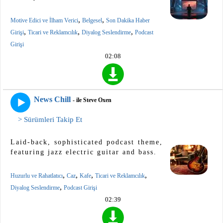
,
,
Motive Edici ve İlham Verici
Belgesel
Son Dakika Haber
,
,
,
Girişi
Ticari ve Reklamcılık
Diyalog Seslendirme
Podcast
Girişi
02:08
News Chill
- ile Steve Oxen
> Sürümleri Takip Et
Laid-back, sophisticated podcast theme,
featuring jazz electric guitar and bass.
,
,
,
,
Huzurlu ve Rahatlatıcı
Caz
Kafe
Ticari ve Reklamcılık
,
Diyalog Seslendirme
Podcast Girişi
02:39