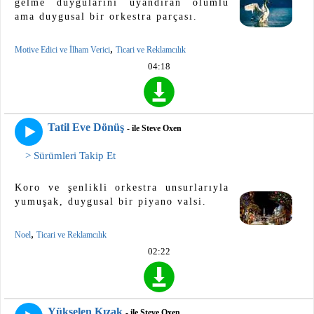
gelme duygularını uyandıran olumlu
ama duygusal bir orkestra parçası.
,
Motive Edici ve İlham Verici
Ticari ve Reklamcılık
04:18
Tatil Eve Dönüş
- ile Steve Oxen
> Sürümleri Takip Et
Koro ve şenlikli orkestra unsurlarıyla
yumuşak, duygusal bir piyano valsi.
,
Noel
Ticari ve Reklamcılık
02:22
Yükselen Kızak
- ile Steve Oxen