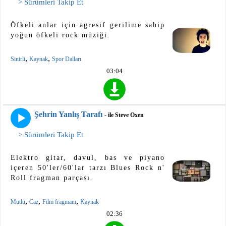
> Sürümleri Takip Et
Öfkeli anlar için agresif gerilime sahip
yoğun öfkeli rock müziği.
,
,
Sinirli
Kaynak
Spor Dalları
03:04
Şehrin Yanlış Tarafı
- ile Steve Oxen
> Sürümleri Takip Et
Elektro gitar, davul, bas ve piyano
içeren 50'ler/60'lar tarzı Blues Rock n'
Roll fragman parçası.
,
,
,
Mutlu
Caz
Film fragmanı
Kaynak
02:36