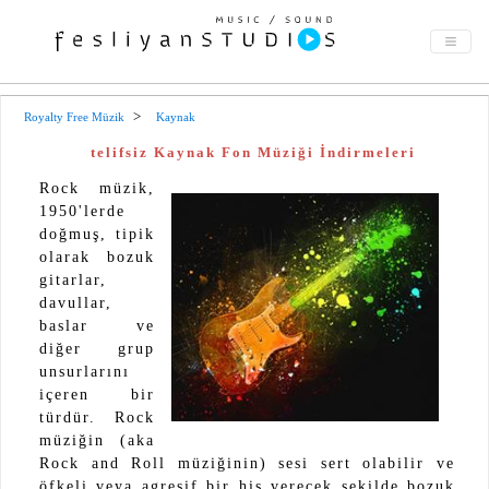
Royalty Free Müzik
Kaynak
telifsiz Kaynak Fon Müziği İndirmeleri
Rock müzik,
1950'lerde
doğmuş, tipik
olarak bozuk
gitarlar,
davullar,
baslar ve
diğer grup
unsurlarını
içeren bir
türdür. Rock
müziğin (aka
Rock and Roll müziğinin) sesi sert olabilir ve
öfkeli veya agresif bir his verecek şekilde bozuk