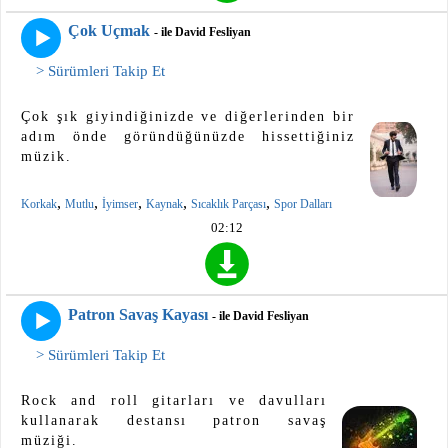
Çok Uçmak
- ile David Fesliyan
> Sürümleri Takip Et
Çok şık giyindiğinizde ve diğerlerinden bir
adım önde göründüğünüzde hissettiğiniz
müzik.
,
,
,
,
,
Korkak
Mutlu
İyimser
Kaynak
Sıcaklık Parçası
Spor Dalları
02:12
Patron Savaş Kayası
- ile David Fesliyan
> Sürümleri Takip Et
Rock and roll gitarları ve davulları
kullanarak destansı patron savaş
müziği.