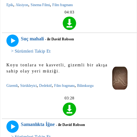
,
,
,
Epik
Aksiyon
Sinema Filmi
Film fragmanı
04:03
Suç mahali
- ile David Robson
> Sürümleri Takip Et
Koyu tonlara ve kasvetli, gizemli bir akışa
sahip olay yeri müziği.
,
,
,
,
Gizemli
Sürükleyici
Dedektif
Film fragmanı
Bilimkurgu
03:28
Samanlıkta İğne
- ile David Robson
> Sürümleri Takip Et