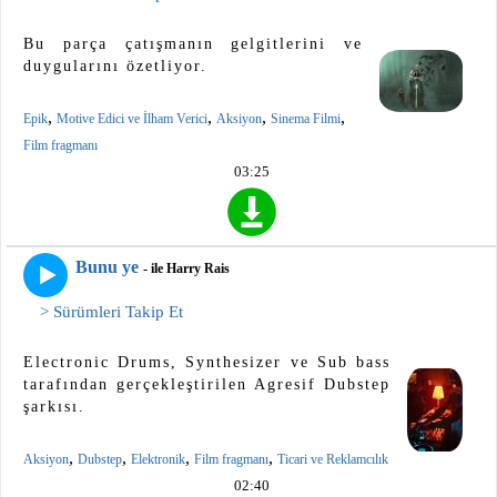
Bu parça çatışmanın gelgitlerini ve
duygularını özetliyor.
,
,
,
,
Epik
Motive Edici ve İlham Verici
Aksiyon
Sinema Filmi
Film fragmanı
03:25
Bunu ye
- ile Harry Rais
> Sürümleri Takip Et
Electronic Drums, Synthesizer ve Sub bass
tarafından gerçekleştirilen Agresif Dubstep
şarkısı.
,
,
,
,
Aksiyon
Dubstep
Elektronik
Film fragmanı
Ticari ve Reklamcılık
02:40