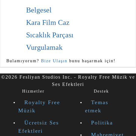
Belgesel
Kara Film Caz
Sıcaklık Parçası
Vurgulamak
Bulamıyorum?
Bize Ulaşın
bunu başarmak için!
©2026 Fesliyan Studios Inc. - Royalty Free Müzik ve
Ses Efektleri
Hizmetler
Destek
Royalty Free
Temas
Müzik
etmek
Ücretsiz Ses
Politika
Efektleri
Mahremiyet