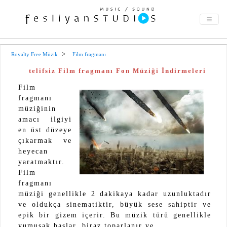
Royalty Free Müzik
Film fragmanı
telifsiz Film fragmanı Fon Müziği İndirmeleri
Film
fragmanı
müziğinin
amacı ilgiyi
en üst düzeye
çıkarmak ve
heyecan
yaratmaktır.
Film
fragmanı
müziği genellikle 2 dakikaya kadar uzunluktadır
ve oldukça sinematiktir, büyük sese sahiptir ve
epik bir gizem içerir. Bu müzik türü genellikle
yumuşak başlar, biraz toparlanır ve ...