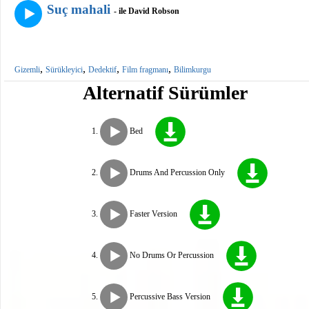
Suç mahali
- ile David Robson
,
,
,
,
Gizemli
Sürükleyici
Dedektif
Film fragmanı
Bilimkurgu
Alternatif Sürümler
Bed
Drums And Percussion Only
Faster Version
No Drums Or Percussion
Percussive Bass Version