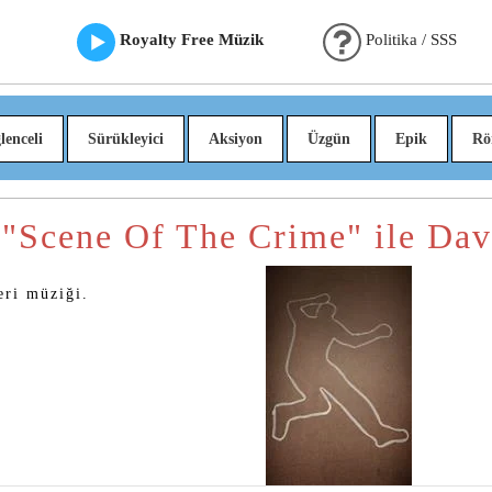
Royalty Free Müzik
Politika / SSS
lenceli
Sürükleyici
Aksiyon
Üzgün
Epik
Rö
 "Scene Of The Crime" ile Da
eri müziği.