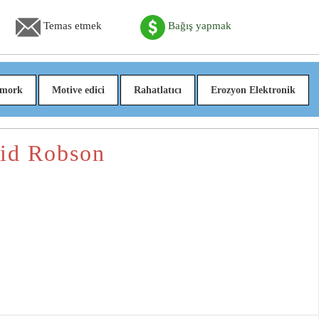
Temas etmek
Bağış yapmak
mork
Motive edici
Rahatlatıcı
Erozyon Elektronik
vid Robson