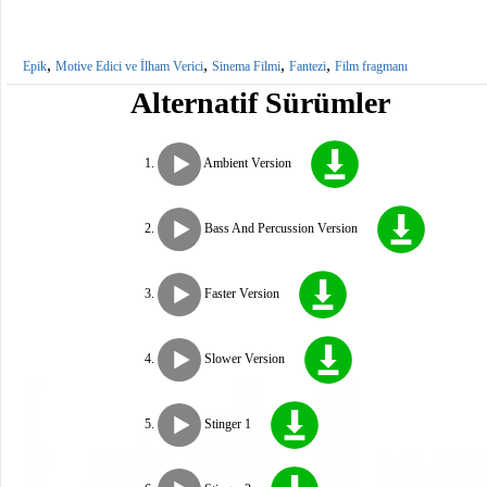
,
,
,
,
Epik
Motive Edici ve İlham Verici
Sinema Filmi
Fantezi
Film fragmanı
Alternatif Sürümler
Ambient Version
Bass And Percussion Version
Faster Version
Slower Version
Stinger 1