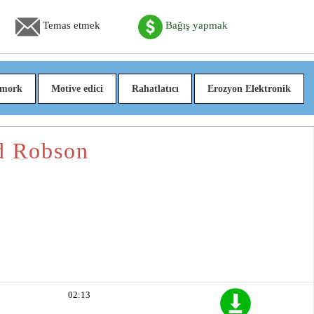
Temas etmek
Bağış yapmak
mork
Motive edici
Rahatlatıcı
Erozyon Elektronik
d Robson
02:13