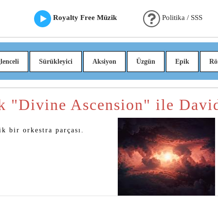
Royalty Free Müzik
Politika / SSS
lenceli
Sürükleyici
Aksiyon
Üzgün
Epik
Rö
k "Divine Ascension" ile Davi
k bir orkestra parçası.