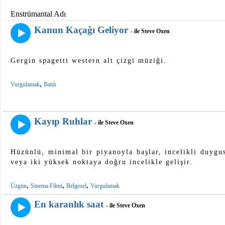
Enstrümantal Adı
Kanun Kaçağı Geliyor
- ile Steve Oxen
Gergin spagetti western alt çizgi müziği.
,
Vurgulamak
Batılı
Kayıp Ruhlar
- ile Steve Oxen
Hüzünlü, minimal bir piyanoyla başlar, incelikli duygusa
veya iki yüksek noktaya doğru incelikle gelişir.
,
,
,
Üzgün
Sinema Filmi
Belgesel
Vurgulamak
En karanlık saat
- ile Steve Oxen