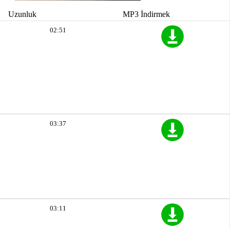
Uzunluk
MP3 İndirmek
02:51
03:37
03:11