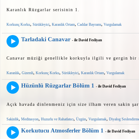
Karanlık Rüzgarlar serisinin 1.
,
,
,
,
Korkunç Korku
Sürükleyici
Karanlık Ortam
Cadılar Bayramı
Vurgulamak
Tarladaki Canavar
- ile David Fesliyan
Canavar müziği genellikle korkuyla ilgili ve gergin bir 
,
,
,
,
,
Karanlık
Gizemli
Korkunç Korku
Sürükleyici
Karanlık Ortam
Vurgulamak
Hüzünlü Rüzgarlar Bölüm 1
- ile David Fesliyan
Açık havada dinlenmeniz için size ilham veren sakin şar
,
,
,
,
,
Sakinlik
Meditasyon
Huzurlu ve Rahatlatıcı
Üzgün
Vurgulamak
Diyalog Seslendirm
Korkutucu Atmosferler Bölüm 1
- ile David Fesliyan