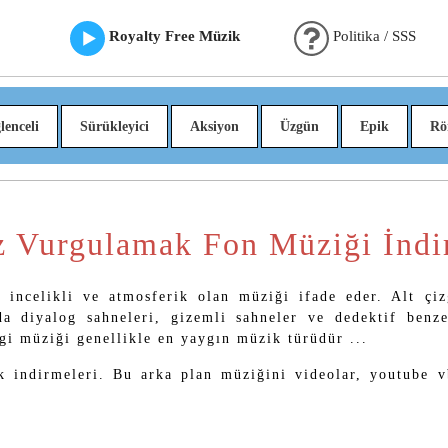
Royalty Free Müzik
Politika / SSS
lenceli
Sürükleyici
Aksiyon
Üzgün
Epik
Rö
iz Vurgulamak Fon Müziği İndi
 incelikli ve atmosferik olan müziği ifade eder. Alt çiz
da diyalog sahneleri, gizemli sahneler ve dedektif benze
gi müziği genellikle en yaygın müzik türüdür ...
 indirmeleri. Bu arka plan müziğini videolar, youtube v