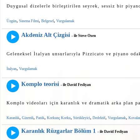
Duygusal dizelerle birleştirilen seyrek, sessiz bir piyan
,
,
,
Üzgün
Sinema Filmi
Belgesel
Vurgulamak
Akdeniz Alt Çizgisi
- ile Steve Oxen
Geleneksel İtalyan unsurlarıyla Pizzicato ve piyano odak
,
İtalyan
Vurgulamak
Komplo teorisi
- ile David Fesliyan
Komplo videoları için karanlık ve dramatik arka plan pa
,
,
,
,
,
,
,
Karanlık
Gizemli
Panik
Korkunç Korku
Sürükleyici
Dedektif
Vurgulamak
Kovala
Karanlık Rüzgarlar Bölüm 1
- ile David Fesliyan