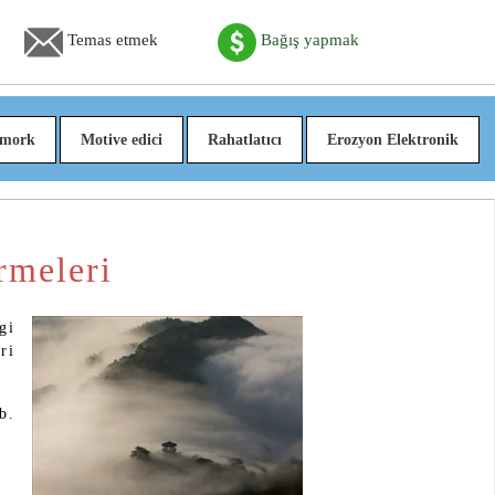
Temas etmek
Bağış yapmak
mork
Motive edici
Rahatlatıcı
Erozyon Elektronik
rmeleri
gi
ri
b.