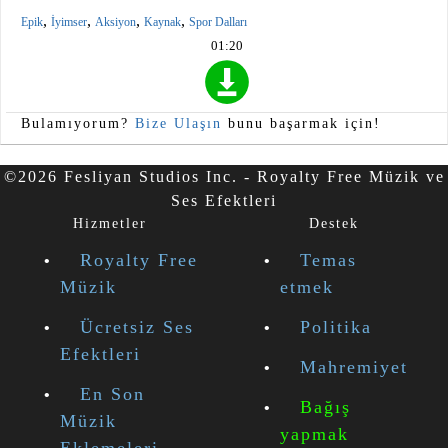
,
,
,
,
Epik
İyimser
Aksiyon
Kaynak
Spor Dalları
01:20
Bulamıyorum?
Bize Ulaşın
bunu başarmak için!
©2026 Fesliyan Studios Inc. - Royalty Free Müzik ve
Ses Efektleri
Hizmetler
Destek
Royalty Free
Temas
Müzik
etmek
Ücretsiz Ses
Politika
Efektleri
Mahremiyet
En Son
Bağış
Müzik
yapmak
Eklemeleri