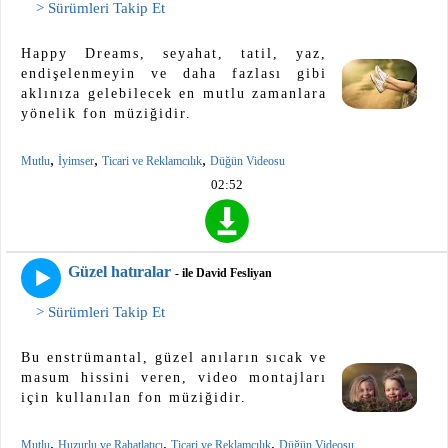
> Sürümleri Takip Et
Happy Dreams, seyahat, tatil, yaz,
endişelenmeyin ve daha fazlası gibi
aklınıza gelebilecek en mutlu zamanlara
yönelik fon müziğidir.
,
,
,
Mutlu
İyimser
Ticari ve Reklamcılık
Düğün Videosu
02:52
Güzel hatıralar
- ile David Fesliyan
> Sürümleri Takip Et
Bu enstrümantal, güzel anıların sıcak ve
masum hissini veren, video montajları
için kullanılan fon müziğidir.
,
,
,
Mutlu
Huzurlu ve Rahatlatıcı
Ticari ve Reklamcılık
Düğün Videosu