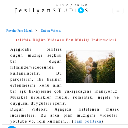
Royalty Free Müzik
Düğün Videosu
telifsiz Düğün Videosu Fon Müziği İndirmeleri
Aşağıdaki telifsiz
düğün müziği seçkisi
bir düğün
filminde/videosunda
kullanılabilir. Bu
parçaların, iki kişinin
evlenmesini konu alan
bir aşk hikayesine çok yakışacağına inanıyoruz.
Müzikal nitelikler mutlu, romantik, neşeli ve
duygusal duyguları içerir.
Düğün Videosu Aşağıda listelenen müzik
indirmeleri. Bu arka plan müziğini videolar,
youtube vb. için kullanın... (
Tam politika
)