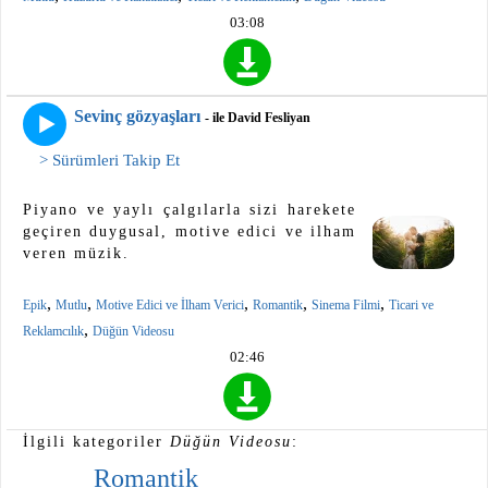
03:08
Sevinç gözyaşları
- ile David Fesliyan
> Sürümleri Takip Et
Piyano ve yaylı çalgılarla sizi harekete
geçiren duygusal, motive edici ve ilham
veren müzik.
,
,
,
,
,
Epik
Mutlu
Motive Edici ve İlham Verici
Romantik
Sinema Filmi
Ticari ve
,
Reklamcılık
Düğün Videosu
02:46
İlgili kategoriler
Düğün Videosu
:
Romantik