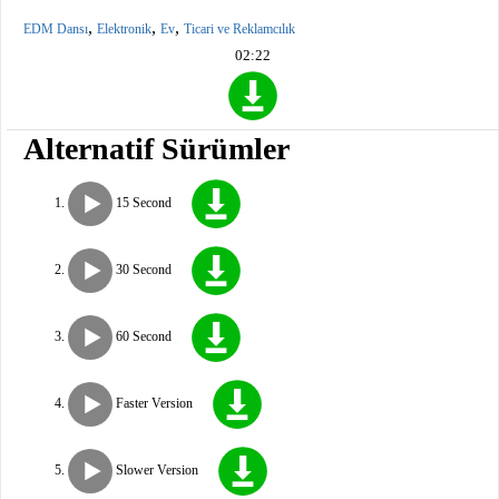
,
,
,
EDM Dansı
Elektronik
Ev
Ticari ve Reklamcılık
02:22
Alternatif Sürümler
15 Second
30 Second
60 Second
Faster Version
Slower Version