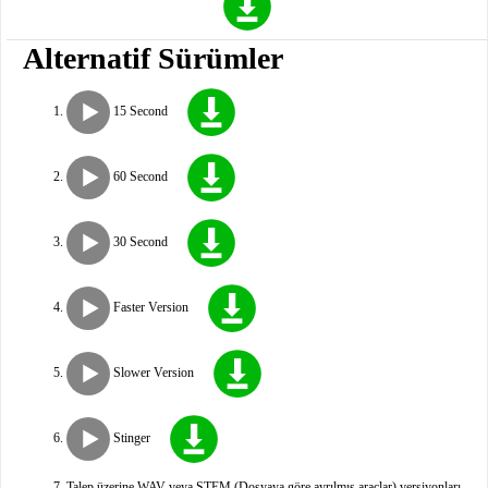
Alternatif Sürümler
15 Second
60 Second
30 Second
Faster Version
Slower Version
Stinger
Talep üzerine WAV veya STEM (Dosyaya göre ayrılmış araçlar) versiyonları