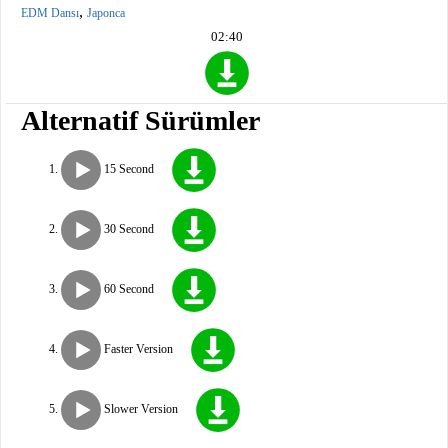
,
EDM Dansı
Japonca
02:40
Alternatif Sürümler
15 Second
30 Second
60 Second
Faster Version
Slower Version