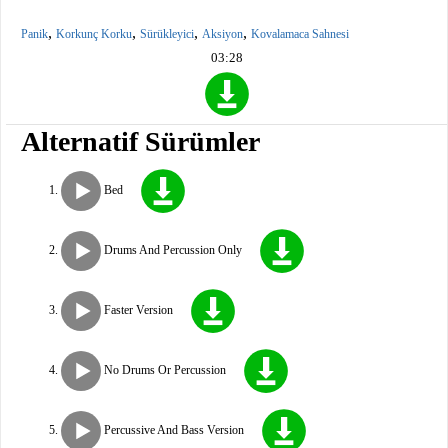
,
,
,
,
Panik
Korkunç Korku
Sürükleyici
Aksiyon
Kovalamaca Sahnesi
03:28
Alternatif Sürümler
Bed
Drums And Percussion Only
Faster Version
No Drums Or Percussion
Percussive And Bass Version