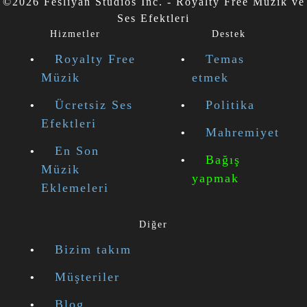
©2026 Fesliyan Studios Inc. - Royalty Free Müzik ve
Ses Efektleri
Hizmetler
Destek
Royalty Free
Temas
Müzik
etmek
Ücretsiz Ses
Politika
Efektleri
Mahremiyet
En Son
Bağış
Müzik
yapmak
Eklemeleri
Diğer
Bizim takım
Müşteriler
Blog