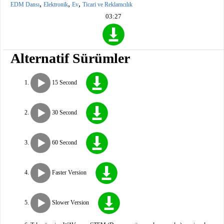
,
,
,
EDM Dansı
Elektronik
Ev
Ticari ve Reklamcılık
03:27
Alternatif Sürümler
15 Second
30 Second
60 Second
Faster Version
Slower Version