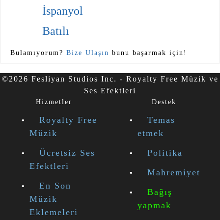
İspanyol
Batılı
Bulamıyorum?
Bize Ulaşın
bunu başarmak için!
©2026 Fesliyan Studios Inc. - Royalty Free Müzik ve
Ses Efektleri
Hizmetler
Destek
Royalty Free
Temas
Müzik
etmek
Ücretsiz Ses
Politika
Efektleri
Mahremiyet
En Son
Bağış
Müzik
yapmak
Eklemeleri