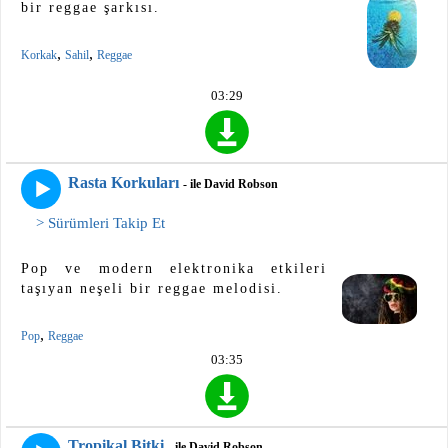
bir reggae şarkısı.
,
,
Korkak
Sahil
Reggae
03:29
Rasta Korkuları
- ile David Robson
> Sürümleri Takip Et
Pop ve modern elektronika etkileri
taşıyan neşeli bir reggae melodisi.
,
Pop
Reggae
03:35
Tropikal Bitki
- ile David Robson