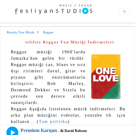
Royalty Free Müzik
Reggae
telifsiz Reggae Fon Müziği İndirmeleri
Reggae müziği 1960'larda
Jamaika'dan gelen bir türdür.
Reggae müziği caz, blues ve sıra
dışı ritimleri davul, gitar ve
piyano gibi enstrümanlarla
birleştirir. Bob Marley,
Desmond Dekker ve Sizzla bu
çevrede son derece etkili
sanatçılardı.
Reggae Aşağıda listelenen müzik indirmeleri. Bu
arka plan müziğini videolar, youtube vb. için
kullanın... (
Tam politika
)
Premium Karışım
- ile David Robson