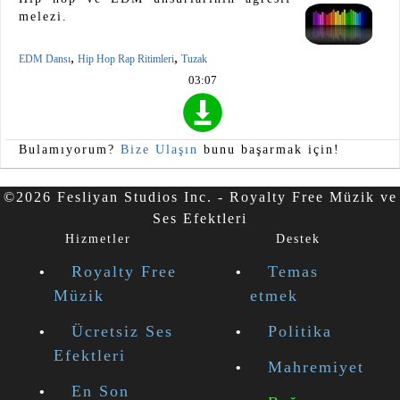
melezi.
,
,
EDM Dansı
Hip Hop Rap Ritimleri
Tuzak
03:07
Bulamıyorum?
Bize Ulaşın
bunu başarmak için!
©2026 Fesliyan Studios Inc. - Royalty Free Müzik ve
Ses Efektleri
Hizmetler
Destek
Royalty Free
Temas
Müzik
etmek
Ücretsiz Ses
Politika
Efektleri
Mahremiyet
En Son