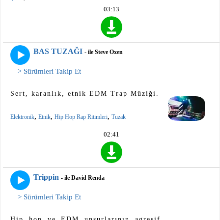
03:13
BAS TUZAĞI
- ile Steve Oxen
> Sürümleri Takip Et
Sert, karanlık, etnik EDM Trap Müziği.
,
,
,
Elektronik
Etnik
Hip Hop Rap Ritimleri
Tuzak
02:41
Trippin
- ile David Renda
> Sürümleri Takip Et
Hip hop ve EDM unsurlarının agresif