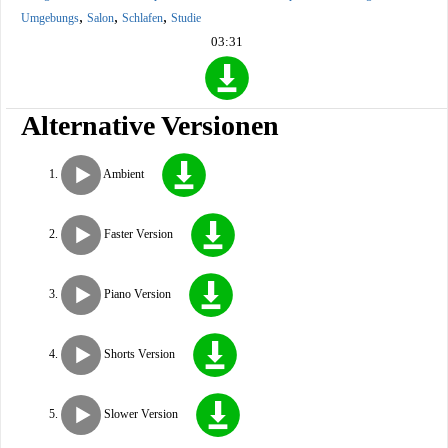
,
,
,
Umgebungs
Salon
Schlafen
Studie
03:31
Alternative Versionen
Ambient
Faster Version
Piano Version
Shorts Version
Slower Version