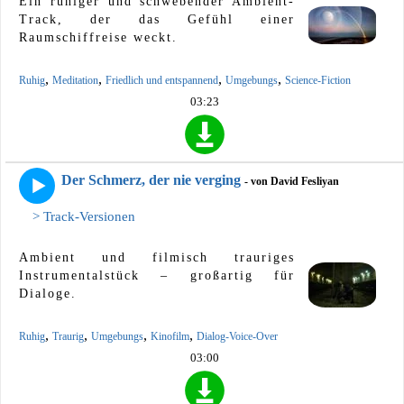
Ein ruhiger und schwebender Ambient-
Track, der das Gefühl einer
Raumschiffreise weckt.
,
,
,
,
Ruhig
Meditation
Friedlich und entspannend
Umgebungs
Science-Fiction
03:23
Der Schmerz, der nie verging
- von David Fesliyan
> Track-Versionen
Ambient und filmisch trauriges
Instrumentalstück – großartig für
Dialoge.
,
,
,
,
Ruhig
Traurig
Umgebungs
Kinofilm
Dialog-Voice-Over
03:00