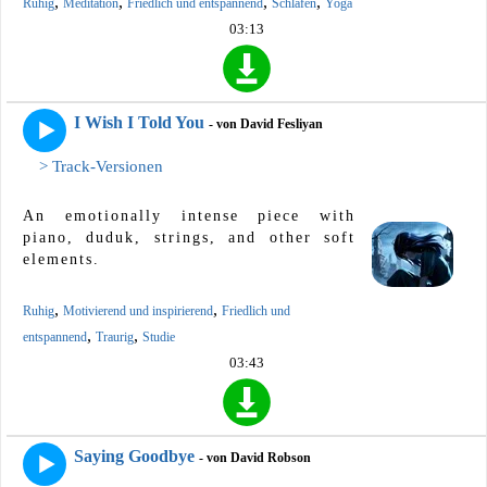
,
,
,
,
Ruhig
Meditation
Friedlich und entspannend
Schlafen
Yoga
03:13
I Wish I Told You
- von David Fesliyan
> Track-Versionen
An emotionally intense piece with
piano, duduk, strings, and other soft
elements.
,
,
Ruhig
Motivierend und inspirierend
Friedlich und
,
,
entspannend
Traurig
Studie
03:43
Saying Goodbye
- von David Robson