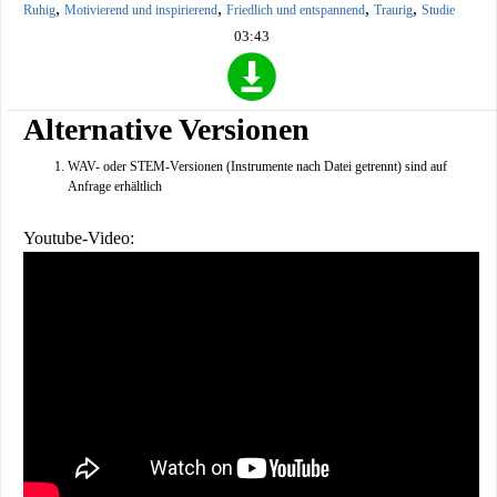
,
,
,
,
Ruhig
Motivierend und inspirierend
Friedlich und entspannend
Traurig
Studie
03:43
Alternative Versionen
WAV- oder STEM-Versionen (Instrumente nach Datei getrennt) sind auf
Anfrage erhältlich
Youtube-Video: