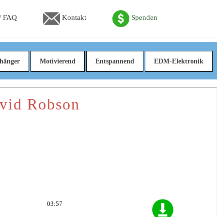
 / FAQ
Kontakt
Spenden
hänger
Motivierend
Entspannend
EDM-Elektronik
avid Robson
03:57