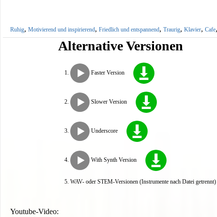
,
,
,
,
,
Ruhig
Motivierend und inspirierend
Friedlich und entspannend
Traurig
Klavier
Cafe
Alternative Versionen
Faster Version
Slower Version
Underscore
With Synth Version
WAV- oder STEM-Versionen (Instrumente nach Datei getrennt) s
Youtube-Video: