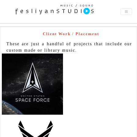
Client Work / Placement
These are just a handful of projects that include our
custom made or library music.