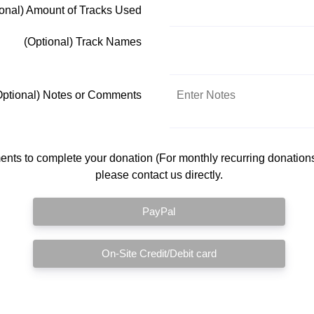
ional) Amount of Tracks Used
(Optional) Track Names
Optional) Notes or Comments
nts to complete your donation (For monthly recurring donations
please contact us directly.
PayPal
On-Site Credit/Debit card