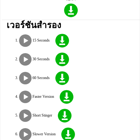
เวอร์ชันสำรอง
15 Seconds
30 Seconds
60 Seconds
Faster Version
Short Stinger
Slower Version